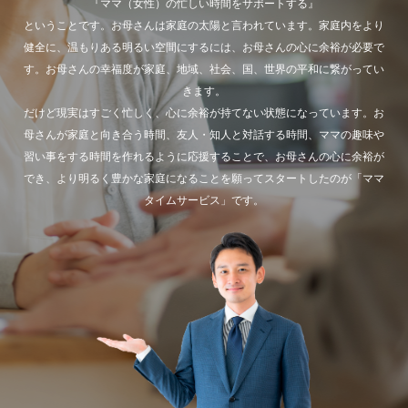
『ママ（女性）の忙しい時間をサポートする』
ということです。お母さんは家庭の太陽と言われています。家庭内をより
健全に、温もりある明るい空間にするには、お母さんの心に余裕が必要で
す。お母さんの幸福度が家庭、地域、社会、国、世界の平和に繋がってい
きます。
だけど現実はすごく忙しく、心に余裕が持てない状態になっています。お
母さんが家庭と向き合う時間、友人・知人と対話する時間、ママの趣味や
習い事をする時間を作れるように応援することで、お母さんの心に余裕が
でき、より明るく豊かな家庭になることを願ってスタートしたのが「ママ
タイムサービス」です。