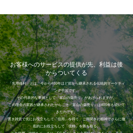
お客様へのサービスの提供が先、利益は後
からついてくる
「先用後利」とは、今から400年ほど前から継承される伝統的マーケティ
ング手法です。
その代表的な事例として「富山の薬売り」があげられますが、
この理念の実践が継承されたからこそ「富山の薬売り」は400年も続いて
きたのです。
置き雑貨で先にお役立ちして「信用」を得て、ご用聞きの精神でさらに徹
底的にお役立ちして「信頼」を勝ち取る。